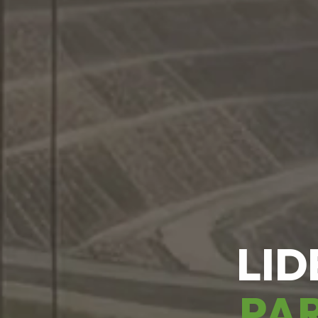
LID
PAR