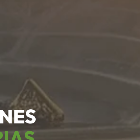
ONES
RIAS