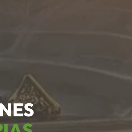
ONES
RIAS