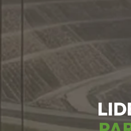
LID
PAR