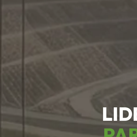
LID
PAR