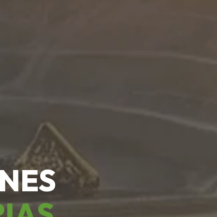
ONES
RIAS