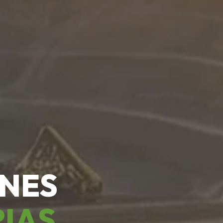
ONES
RIAS