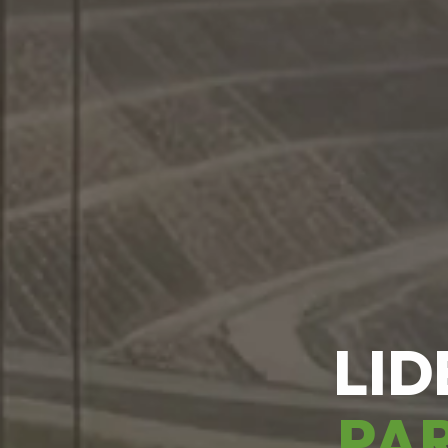
LID
PAR