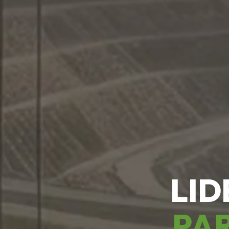
LID
PAR