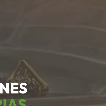
ONES
RIAS