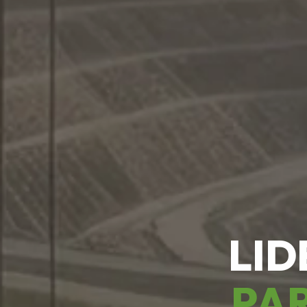
LID
PAR