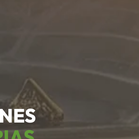
ONES
RIAS