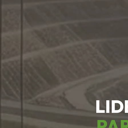
LID
PAR