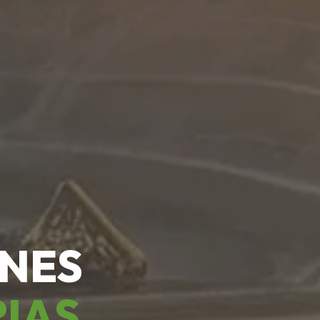
ONES
RIAS