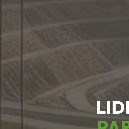
LID
PAR