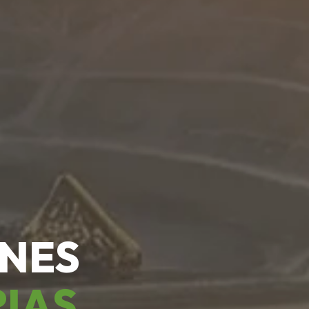
ONES
RIAS