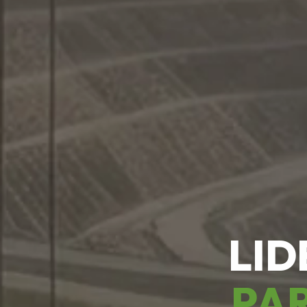
LID
PAR