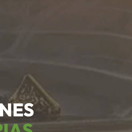
ONES
RIAS