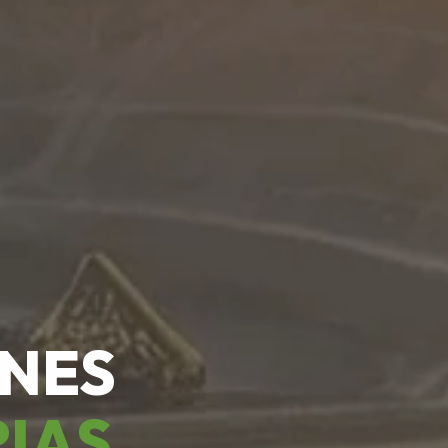
ONES
RIAS