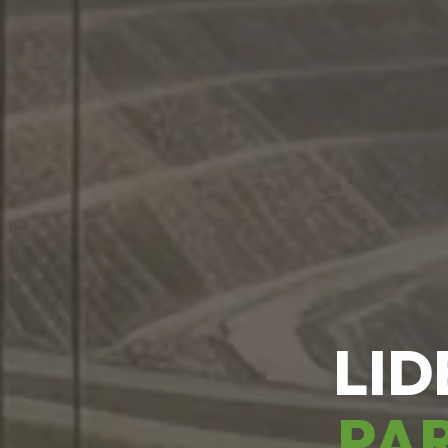
LID
PAR