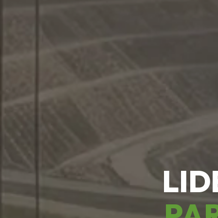
LID
PAR