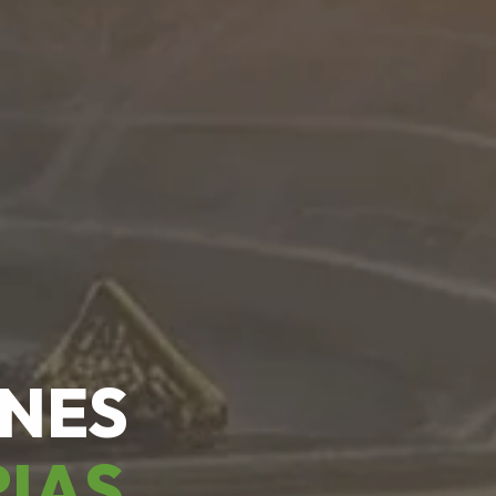
ONES
RIAS