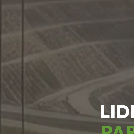
LID
PAR