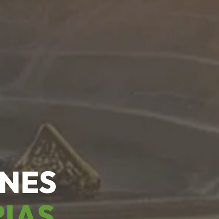
ONES
RIAS