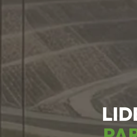
LID
PAR