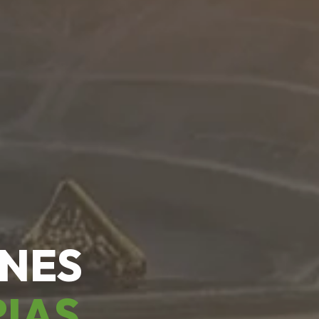
ONES
RIAS