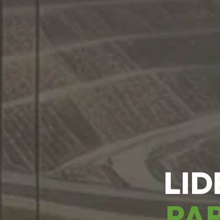
LID
PAR