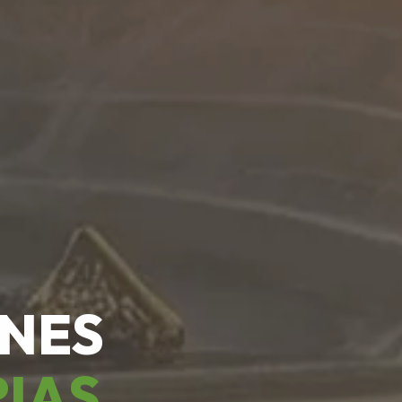
ONES
RIAS