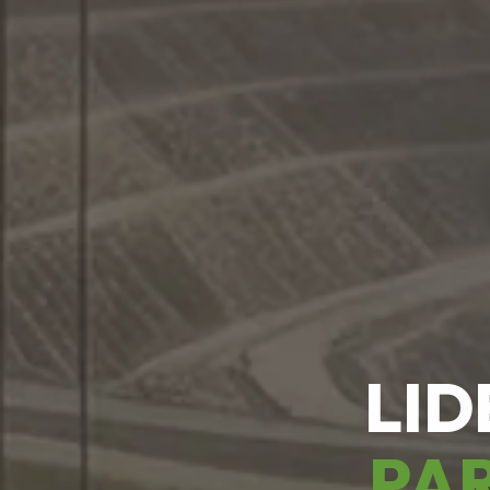
LID
PAR