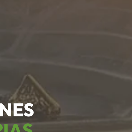
ONES
RIAS