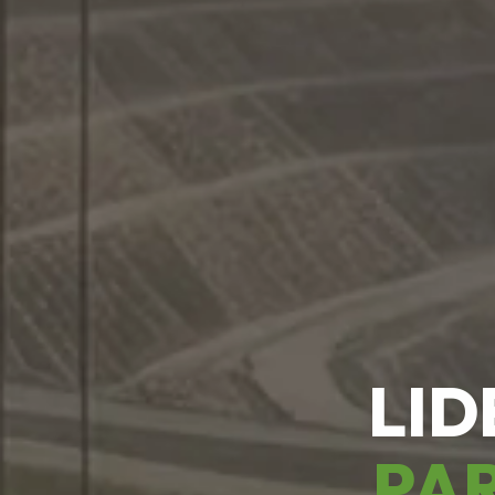
LID
PAR