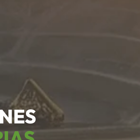
ONES
RIAS