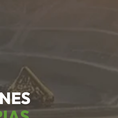
ONES
RIAS