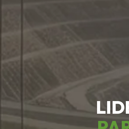
LID
PAR