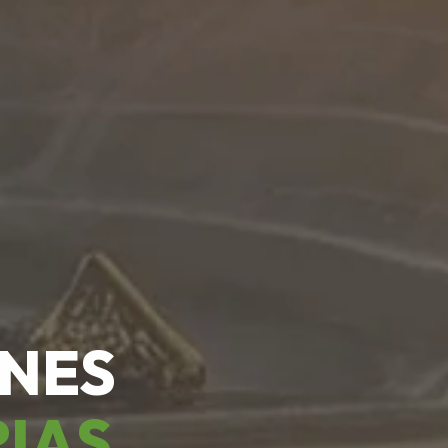
ONES
RIAS