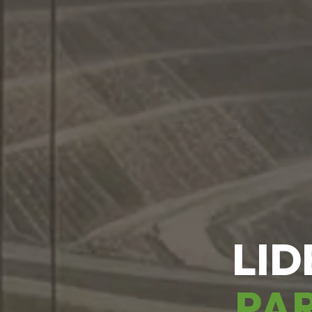
LID
PAR