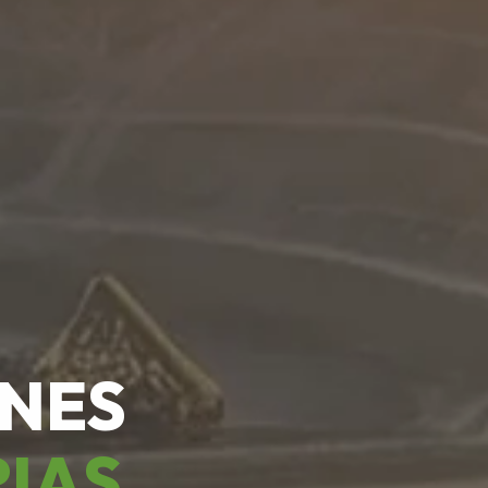
ONES
RIAS