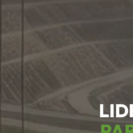
LID
PAR